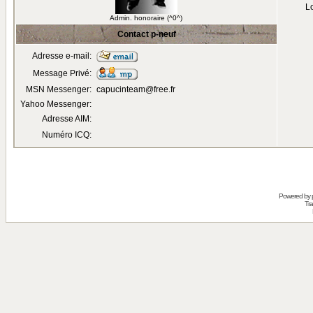
Lo
Admin. honoraire (^0^)
Contact p-neuf
Adresse e-mail:
Message Privé:
MSN Messenger:
capucinteam@free.fr
Yahoo Messenger:
Adresse AIM:
Numéro ICQ:
Powered by
Tra