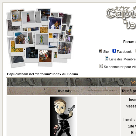
Forum 
Site
Facebook
Liste des Membre
Se connecter pour vé
Capucinteam.net "le forum" Index du Forum
Voi
Avatar
Tout à p
Insc
Mess
Localis
Site
Em