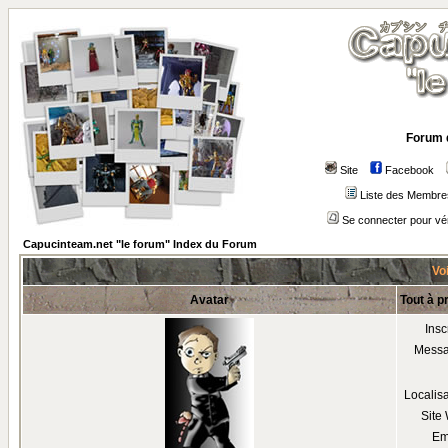
Forum 
Site
Facebook
Liste des Membre
Se connecter pour vé
Capucinteam.net "le forum" Index du Forum
Voi
Avatar
Tout à p
Insc
Mess
Localis
Site
Em