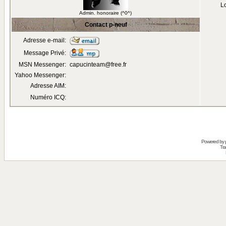
Lo
Admin. honoraire (^0^)
Contact p-neuf
Adresse e-mail:
Message Privé:
MSN Messenger:
capucinteam@free.fr
Yahoo Messenger:
Adresse AIM:
Numéro ICQ:
Powered by
Tra