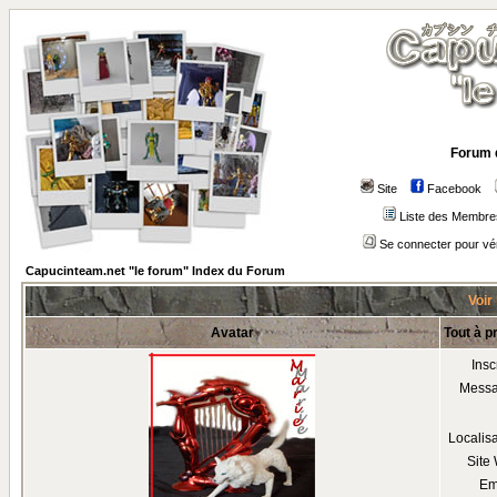
Forum 
Site
Facebook
Liste des Membre
Se connecter pour vé
Capucinteam.net "le forum" Index du Forum
Voir
Avatar
Tout à 
Insc
Mess
Localis
Site
Em