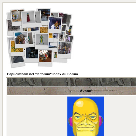
Capucinteam.net "le forum" Index du Forum
Avatar