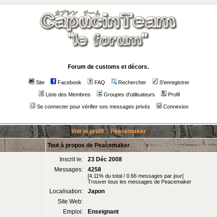
Forum de customs et décors.
Site
Facebook
FAQ
Rechercher
S'enregistrer
Liste des Membres
Groupes d'utilisateurs
Profil
Se connecter pour vérifier ses messages privés
Connexion
Voir le profil :: Peacemaker
Tout à propos de Peacemaker
Inscrit le:
23 Déc 2008
Messages:
4258
[4.11% du total / 0.66 messages par jour]
Trouver tous les messages de Peacemaker
Localisation:
Japon
Site Web:
Emploi:
Enseignant