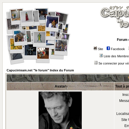
Forum 
Site
Facebook
Liste des Membre
Se connecter pour vé
Capucinteam.net "le forum" Index du Forum
Avatar
Tout à p
Insc
Mess
Localis
Site
Em