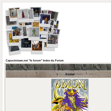
Capucinteam.net "le forum" Index du Forum
Avatar