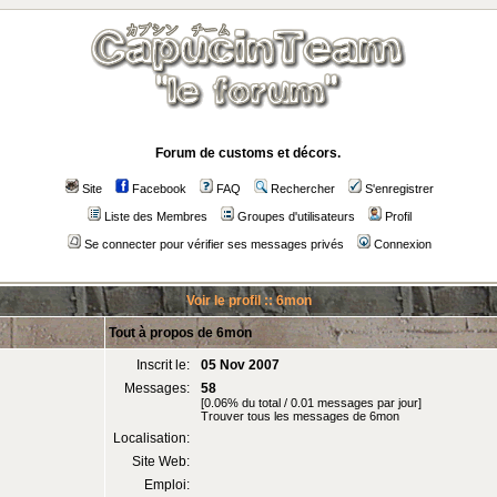
Forum de customs et décors.
Site
Facebook
FAQ
Rechercher
S'enregistrer
Liste des Membres
Groupes d'utilisateurs
Profil
Se connecter pour vérifier ses messages privés
Connexion
Voir le profil :: 6mon
Tout à propos de 6mon
Inscrit le:
05 Nov 2007
Messages:
58
[0.06% du total / 0.01 messages par jour]
Trouver tous les messages de 6mon
Localisation:
Site Web:
Emploi: