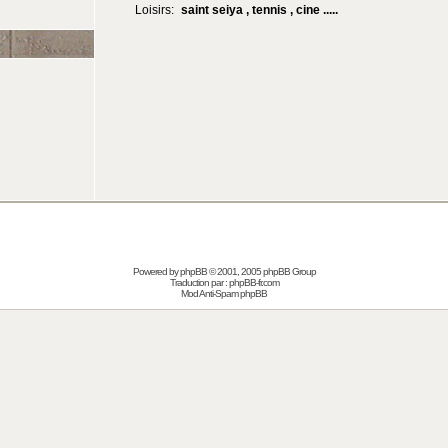
Loisirs:
saint seiya , tennis , cine .....
Powered by
phpBB
© 2001, 2005 phpBB Group
Traduction par :
phpBB-fr.com
Mod Anti-Spam phpBB