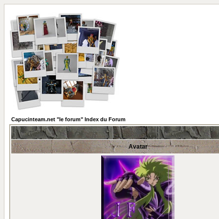
Capucinteam.net "le forum" Index du Forum
Avatar