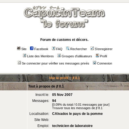
Forum de customs et décors.
Site
Facebook
FAQ
Rechercher
S'enregistrer
Liste des Membres
Groupes d'utilisateurs
Profil
Se connecter pour vérifier ses messages privés
Connexion
Voir le profil :: jf 8.1
Tout à propos de jf 8.1
Inscrit le:
05 Nov 2007
Messages:
94
[0.09% du total / 0.01 messages par jour]
Trouver tous les messages de jf 8.1
Localisation:
CAlvados le pays de la pomme
Site Web:
Emploi:
technicien de laboratoire