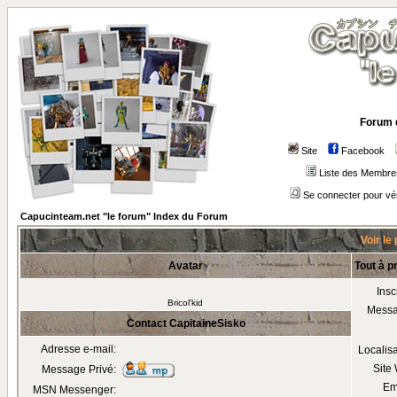
Forum 
Site
Facebook
Liste des Membre
Se connecter pour vé
Capucinteam.net "le forum" Index du Forum
Voir le
Avatar
Tout à p
Insc
Bricol'kid
Mess
Contact CapitaineSisko
Adresse e-mail:
Localis
Site
Message Privé:
Em
MSN Messenger: