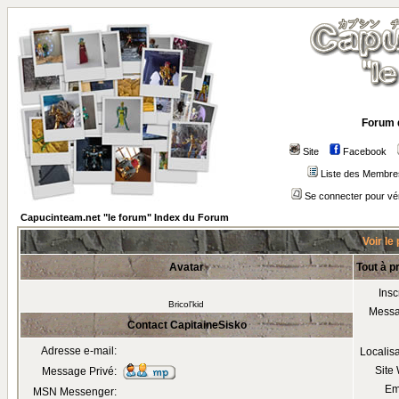
Forum 
Site
Facebook
Liste des Membre
Se connecter pour vé
Capucinteam.net "le forum" Index du Forum
Voir le
Avatar
Tout à p
Insc
Bricol'kid
Mess
Contact CapitaineSisko
Adresse e-mail:
Localis
Site
Message Privé:
Em
MSN Messenger: