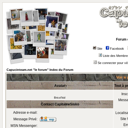
Forum 
Site
Facebook
Liste des Membre
Se connecter pour vé
Capucinteam.net "le forum" Index du Forum
Voir le
Avatar
Tout à p
Insc
Bricol'kid
Mess
Contact CapitaineSisko
Adresse e-mail:
Localis
Site
Message Privé:
Em
MSN Messenger: