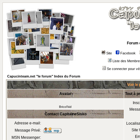
Forum 
Site
Facebook
Liste des Membre
Se connecter pour vé
Capucinteam.net "le forum" Index du Forum
Voir le
Avatar
Tout à p
Insc
Bricol'kid
Mess
Contact CapitaineSisko
Adresse e-mail:
Localis
Site
Message Privé:
Em
MSN Messenger: