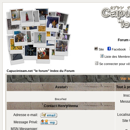
Forum 
Site
Facebook
Liste des Membre
Se connecter pour vé
Capucinteam.net "le forum" Index du Forum
Voir l
Avatar
Tout à 
Insc
Bricol'kid
Mess
Contact HenryVonna
Localis
Adresse e-mail:
Site
Message Privé:
MSN Messenger: