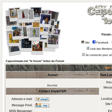
Forum 
Site
Facebook
Liste des Membre
Se connecter pour vé
Capucinteam.net "le forum" Index du Forum
Voir 
Avatar
Tout à 
Insc
Bricol'kid
Mess
Contact Anya172Pi
Localis
Adresse e-mail:
Site
Message Privé:
MSN Messenger:
Em