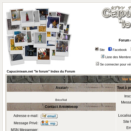
Forum 
Site
Facebook
Liste des Membre
Se connecter pour vé
Capucinteam.net "le forum" Index du Forum
Voir 
Avatar
Tout à p
Insc
Bricol'kid
Mess
Contact Antoniosop
Localis
Adresse e-mail:
Site
Message Privé:
Em
MSN Messenger: