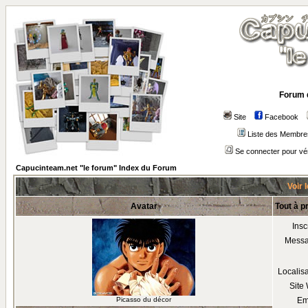
Forum 
Site
Facebook
Liste des Membre
Se connecter pour vé
Capucinteam.net "le forum" Index du Forum
Voir 
Avatar
Tout à 
Insc
Mess
Localis
Site
Picasso du décor
Em