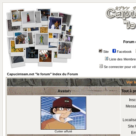
Forum 
Site
Facebook
Liste des Membre
Se connecter pour vé
Capucinteam.net "le forum" Index du Forum
Voir l
Avatar
Tout à p
Insc
Mess
Localis
Site
Cutter affuté
Em