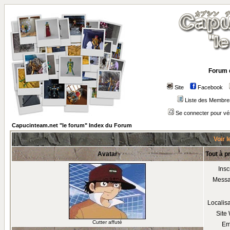
Forum 
Site
Facebook
Liste des Membre
Se connecter pour vé
Capucinteam.net "le forum" Index du Forum
Voir l
Avatar
Tout à p
Insc
Mess
Localis
Site
Cutter affuté
Em