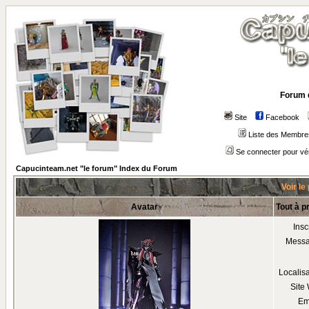
Forum 
Site
Facebook
Liste des Membre
Se connecter pour vé
Capucinteam.net "le forum" Index du Forum
Voir le
Avatar
Tout à 
Insc
Mess
Localis
Site
Em