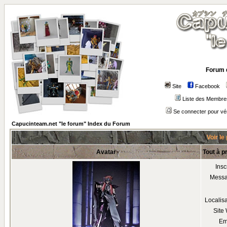
Forum 
Site
Facebook
Liste des Membre
Se connecter pour vé
Capucinteam.net "le forum" Index du Forum
Voir le
Avatar
Tout à 
Insc
Mess
Localis
Site
Em