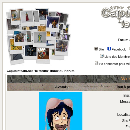
Forum 
Site
Facebook
Liste des Membre
Se connecter pour vé
Capucinteam.net "le forum" Index du Forum
Voir 
Avatar
Tout à p
Insc
Mess
Localis
Site
Em