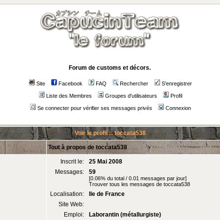
Forum de customs et décors.
Site
Facebook
FAQ
Rechercher
S'enregistrer
Liste des Membres
Groupes d'utilisateurs
Profil
Se connecter pour vérifier ses messages privés
Connexion
Voir le profil :: toccata538
Tout à propos de toccata538
Inscrit le:
25 Mai 2008
Messages:
59
[0.06% du total / 0.01 messages par jour]
Trouver tous les messages de toccata538
Localisation:
Ile de France
Site Web:
Emploi:
Laborantin (métallurgiste)