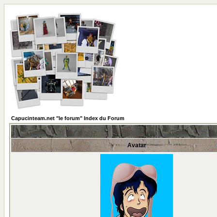
Capucinteam.net "le forum" Index du Forum
Avatar