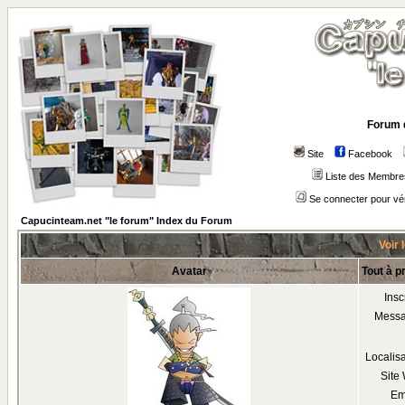
Forum 
Site
Facebook
Liste des Membre
Se connecter pour vé
Capucinteam.net "le forum" Index du Forum
Voir 
Avatar
Tout à p
Insc
Mess
Localis
Site
Em