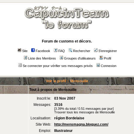
Forum de customs et décors.
Site
Facebook
FAQ
Rechercher
S'enregistrer
Liste des Membres
Groupes d'utilisateurs
Profil
Se connecter pour vérifier ses messages privés
Connexion
Voir le profil :: Mensouille
Tout à propos de Mensouille
Inscrit le:
03 Nov 2007
Messages:
3516
[3.39% du total / 0.51 messages par jour]
Trouver tous les messages de Mensouille
Localisation:
région Bordelaise
Site Web:
http://mensmagna.bloguez.com/
Emploi:
Illustrateur