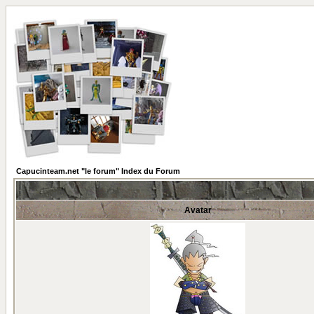
Capucinteam.net "le forum" Index du Forum
Avatar