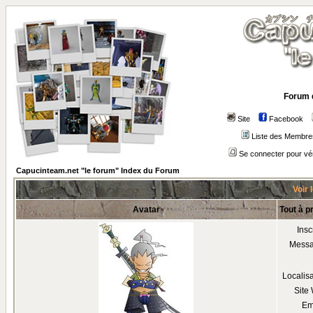
Forum 
Site
Facebook
Liste des Membre
Se connecter pour vé
Capucinteam.net "le forum" Index du Forum
Voir 
Avatar
Tout à p
Insc
Mess
Localis
Site
Em