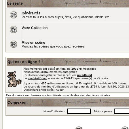
Le reste
Généralités
Ici c'est tous les autres sujets, films, vie quotidienne, blabla, etc
Votre Collection
Mise en scène
Montrez les scènes que vous avez recréées.
Qui est en ligne ?
Nos membres ont posté un total de
103678
messages
Nous avons
11853
membres enregistrés
L'utilisateur enregistré le plus récent est
niksithund
Le
mod AntiSpam
a empêché
114241
spammeur(s) de s'inscrire.
Il y a en tout
400
utilisateurs en ligne :: 0 Enregistré, 0 Invisible et 400 Invités
Le record du nombre d'utilisateurs en ligne est de
2754
le Lun Juil 20, 2026 1
Utilisateurs enregistrés : Aucun
Ces données sont basées sur les utilisateurs actifs des cinq dernières minutes
Connexion
Nom d'utilisateur:
Mot de passe: