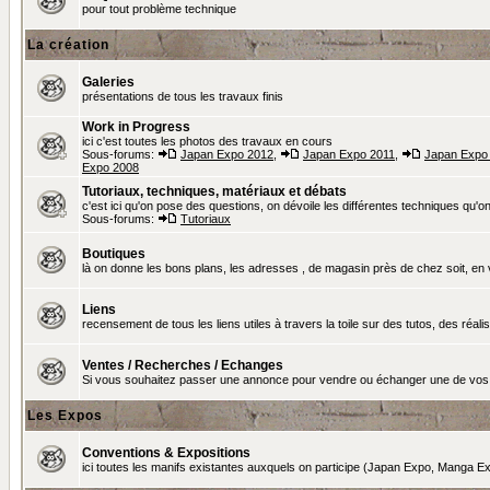
pour tout problème technique
La création
Galeries
présentations de tous les travaux finis
Work in Progress
ici c'est toutes les photos des travaux en cours
Sous-forums:
Japan Expo 2012
,
Japan Expo 2011
,
Japan Expo
Expo 2008
Tutoriaux, techniques, matériaux et débats
c'est ici qu'on pose des questions, on dévoile les différentes techniques qu'on u
Sous-forums:
Tutoriaux
Boutiques
là on donne les bons plans, les adresses , de magasin près de chez soit, en v
Liens
recensement de tous les liens utiles à travers la toile sur des tutos, des réalis
Ventes / Recherches / Echanges
Si vous souhaitez passer une annonce pour vendre ou échanger une de vos 
Les Expos
Conventions & Expositions
ici toutes les manifs existantes auxquels on participe (Japan Expo, Manga Exp