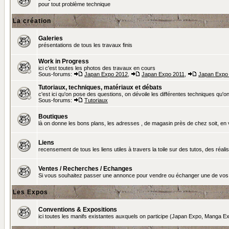
pour tout problème technique
La création
Galeries
présentations de tous les travaux finis
Work in Progress
ici c'est toutes les photos des travaux en cours
Sous-forums:
Japan Expo 2012
,
Japan Expo 2011
,
Japan Expo
Tutoriaux, techniques, matériaux et débats
c'est ici qu'on pose des questions, on dévoile les différentes techniques qu'on u
Sous-forums:
Tutoriaux
Boutiques
là on donne les bons plans, les adresses , de magasin près de chez soit, en v
Liens
recensement de tous les liens utiles à travers la toile sur des tutos, des réalis
Ventes / Recherches / Echanges
Si vous souhaitez passer une annonce pour vendre ou échanger une de vos 
Les Expos
Conventions & Expositions
ici toutes les manifs existantes auxquels on participe (Japan Expo, Manga Exp