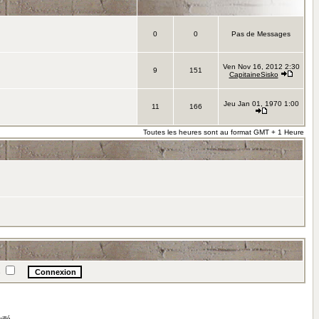
0
0
Pas de Messages
Ven Nov 16, 2012 2:30
9
151
CapitaineSisko
Jeu Jan 01, 1970 1:00
11
166
Toutes les heures sont au format GMT + 1 Heure
e
illé