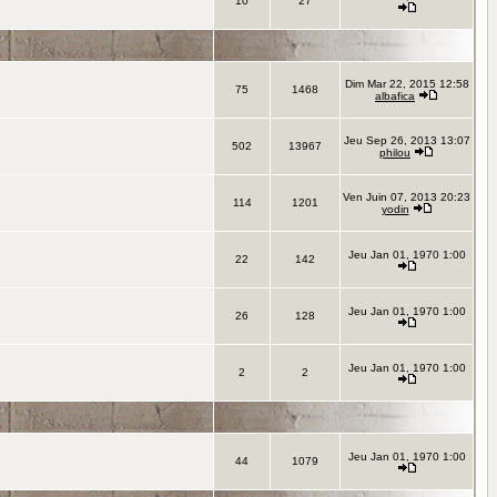
10
27
Dim Mar 22, 2015 12:58
75
1468
albafica
Jeu Sep 26, 2013 13:07
502
13967
philou
Ven Juin 07, 2013 20:23
114
1201
yodin
Jeu Jan 01, 1970 1:00
22
142
Jeu Jan 01, 1970 1:00
26
128
Jeu Jan 01, 1970 1:00
2
2
Jeu Jan 01, 1970 1:00
44
1079