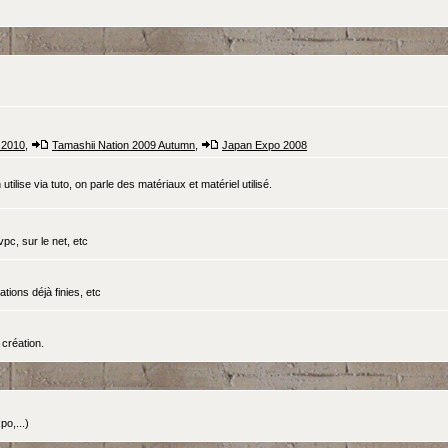
 2010
,
Tamashii Nation 2009 Autumn
,
Japan Expo 2008
tilise via tuto, on parle des matériaux et matériel utilisé.
pc, sur le net, etc
ations déjà finies, etc
création.
o,...)