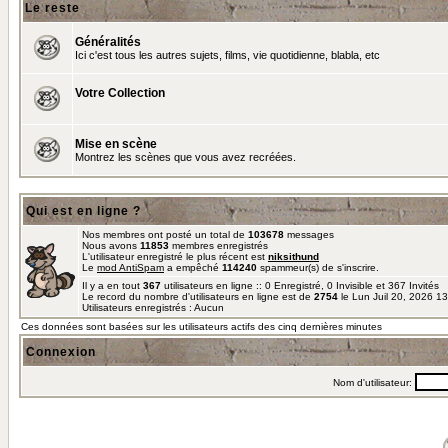
Le reste
Généralités
Ici c'est tous les autres sujets, films, vie quotidienne, blabla, etc
Votre Collection
Mise en scène
Montrez les scènes que vous avez recréées.
Qui est en ligne ?
Nos membres ont posté un total de
103678
messages
Nous avons
11853
membres enregistrés
L'utilisateur enregistré le plus récent est
niksithund
Le
mod AntiSpam
a empêché
114240
spammeur(s) de s'inscrire.
Il y a en tout
367
utilisateurs en ligne :: 0 Enregistré, 0 Invisible et 367 Invités
Le record du nombre d'utilisateurs en ligne est de
2754
le Lun Juil 20, 2026 1
Utilisateurs enregistrés : Aucun
Ces données sont basées sur les utilisateurs actifs des cinq dernières minutes
Connexion
Nom d'utilisateur: