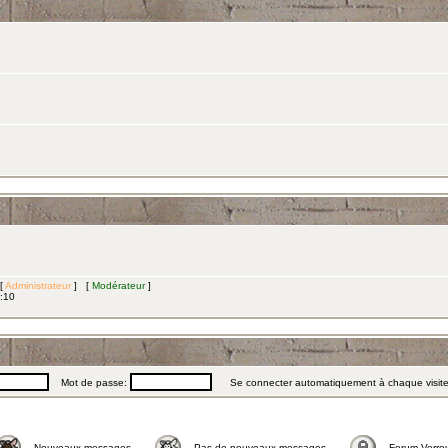
 [
Administrateur
] [
Modérateur
]
3:10
Mot de passe:
Se connecter automatiquement à chaque visit
Nouveaux messages
Pas de nouveaux messages
Forum Verrou