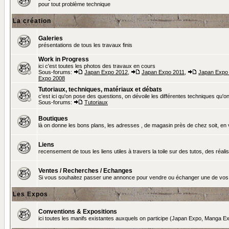
pour tout problème technique
La création
Galeries
présentations de tous les travaux finis
Work in Progress
ici c'est toutes les photos des travaux en cours
Sous-forums:
Japan Expo 2012
,
Japan Expo 2011
,
Japan Expo
Expo 2008
Tutoriaux, techniques, matériaux et débats
c'est ici qu'on pose des questions, on dévoile les différentes techniques qu'on u
Sous-forums:
Tutoriaux
Boutiques
là on donne les bons plans, les adresses , de magasin près de chez soit, en v
Liens
recensement de tous les liens utiles à travers la toile sur des tutos, des réalis
Ventes / Recherches / Echanges
Si vous souhaitez passer une annonce pour vendre ou échanger une de vos 
Les Expos
Conventions & Expositions
ici toutes les manifs existantes auxquels on participe (Japan Expo, Manga Exp