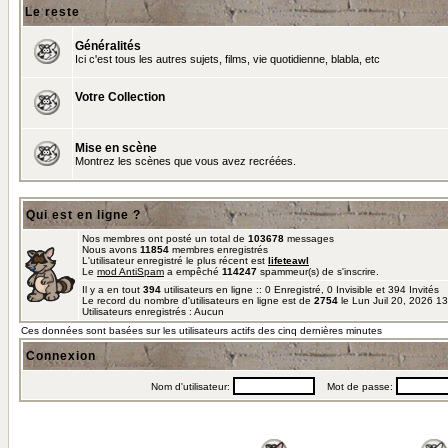
Le reste
Généralités
Ici c'est tous les autres sujets, films, vie quotidienne, blabla, etc
Votre Collection
Mise en scène
Montrez les scènes que vous avez recréées.
Qui est en ligne ?
Nos membres ont posté un total de
103678
messages
Nous avons
11854
membres enregistrés
L'utilisateur enregistré le plus récent est
lifeteawl
Le
mod AntiSpam
a empêché
114247
spammeur(s) de s'inscrire.
Il y a en tout
394
utilisateurs en ligne :: 0 Enregistré, 0 Invisible et 394 Invités
Le record du nombre d'utilisateurs en ligne est de
2754
le Lun Juil 20, 2026 1
Utilisateurs enregistrés : Aucun
Ces données sont basées sur les utilisateurs actifs des cinq dernières minutes
Connexion
Nom d'utilisateur:
Mot de passe: