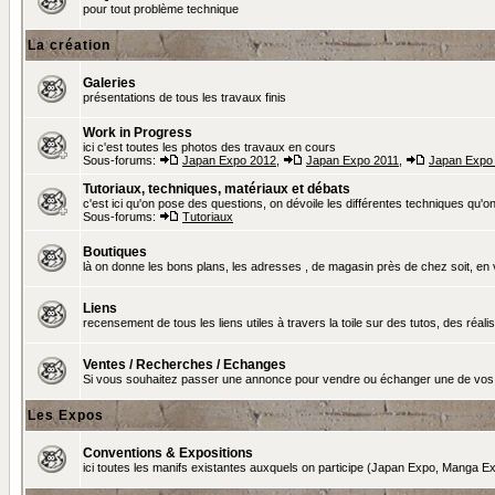
pour tout problème technique
La création
Galeries
présentations de tous les travaux finis
Work in Progress
ici c'est toutes les photos des travaux en cours
Sous-forums:
Japan Expo 2012
,
Japan Expo 2011
,
Japan Expo
Tutoriaux, techniques, matériaux et débats
c'est ici qu'on pose des questions, on dévoile les différentes techniques qu'on u
Sous-forums:
Tutoriaux
Boutiques
là on donne les bons plans, les adresses , de magasin près de chez soit, en v
Liens
recensement de tous les liens utiles à travers la toile sur des tutos, des réalis
Ventes / Recherches / Echanges
Si vous souhaitez passer une annonce pour vendre ou échanger une de vos 
Les Expos
Conventions & Expositions
ici toutes les manifs existantes auxquels on participe (Japan Expo, Manga Exp