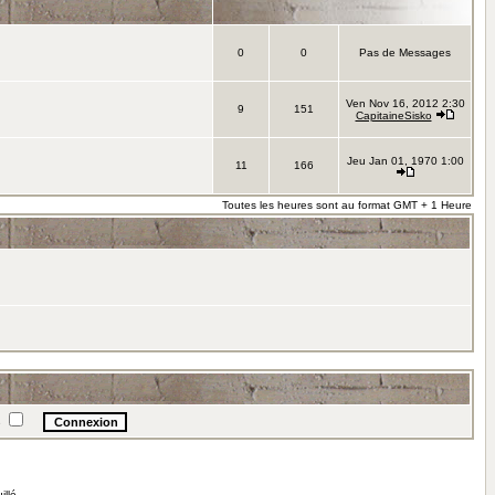
0
0
Pas de Messages
Ven Nov 16, 2012 2:30
9
151
CapitaineSisko
Jeu Jan 01, 1970 1:00
11
166
Toutes les heures sont au format GMT + 1 Heure
e
illé