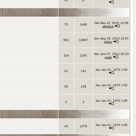
10
27
Dim Mar 22, 2015 12:58
75
1468
albafica
Jeu Sep 26, 2013 13:07
502
13967
philou
Ven Juin 07, 2013 20:23
114
1201
yodin
Jeu Jan 01, 1970 1:00
22
142
Jeu Jan 01, 1970 1:00
26
128
Jeu Jan 01, 1970 1:00
2
2
Jeu Jan 01, 1970 1:00
44
1079