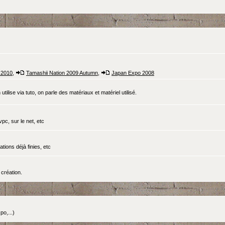
 2010
,
Tamashii Nation 2009 Autumn
,
Japan Expo 2008
tilise via tuto, on parle des matériaux et matériel utilisé.
pc, sur le net, etc
ations déjà finies, etc
création.
o,...)