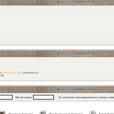
 [
Administrateur
] [
Modérateur
]
3:10
Mot de passe:
Se connecter automatiquement à chaque visit
Nouveaux messages
Pas de nouveaux messages
Forum Verrou