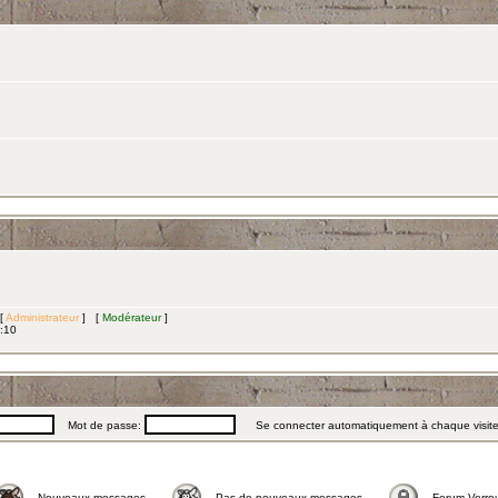
 [
Administrateur
] [
Modérateur
]
3:10
Mot de passe:
Se connecter automatiquement à chaque visit
Nouveaux messages
Pas de nouveaux messages
Forum Verrou