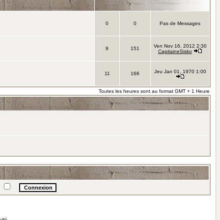
0
0
Pas de Messages
Ven Nov 16, 2012 2:30
9
151
CapitaineSisko
Jeu Jan 01, 1970 1:00
11
166
Toutes les heures sont au format GMT + 1 Heure
e
illé