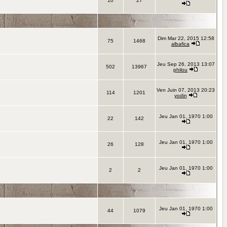
10
27
Dim Mar 22, 2015 12:58
75
1468
albafica
Jeu Sep 26, 2013 13:07
502
13967
philou
Ven Juin 07, 2013 20:23
114
1201
yodin
Jeu Jan 01, 1970 1:00
22
142
Jeu Jan 01, 1970 1:00
26
128
Jeu Jan 01, 1970 1:00
2
2
Jeu Jan 01, 1970 1:00
44
1079