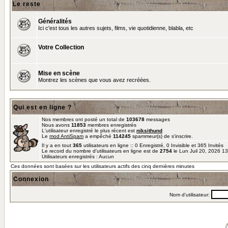
Le reste
Généralités
Ici c'est tous les autres sujets, films, vie quotidienne, blabla, etc
Votre Collection
Mise en scène
Montrez les scènes que vous avez recréées.
Qui est en ligne ?
Nos membres ont posté un total de
103678
messages
Nous avons
11853
membres enregistrés
L'utilisateur enregistré le plus récent est
niksithund
Le
mod AntiSpam
a empêché
114245
spammeur(s) de s'inscrire.
Il y a en tout
365
utilisateurs en ligne :: 0 Enregistré, 0 Invisible et 365 Invités
Le record du nombre d'utilisateurs en ligne est de
2754
le Lun Juil 20, 2026 1
Utilisateurs enregistrés : Aucun
Ces données sont basées sur les utilisateurs actifs des cinq dernières minutes
Connexion
Nom d'utilisateur: