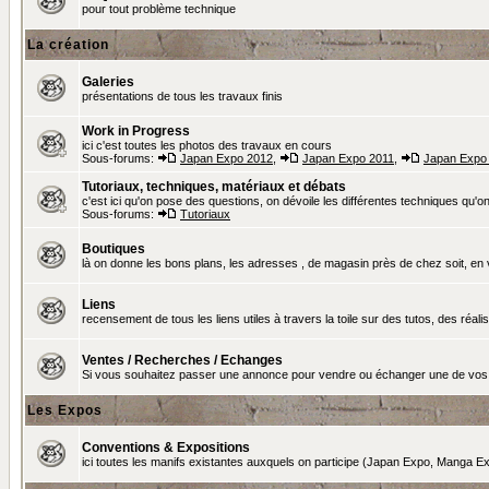
pour tout problème technique
La création
Galeries
présentations de tous les travaux finis
Work in Progress
ici c'est toutes les photos des travaux en cours
Sous-forums:
Japan Expo 2012
,
Japan Expo 2011
,
Japan Expo
Tutoriaux, techniques, matériaux et débats
c'est ici qu'on pose des questions, on dévoile les différentes techniques qu'on u
Sous-forums:
Tutoriaux
Boutiques
là on donne les bons plans, les adresses , de magasin près de chez soit, en v
Liens
recensement de tous les liens utiles à travers la toile sur des tutos, des réalis
Ventes / Recherches / Echanges
Si vous souhaitez passer une annonce pour vendre ou échanger une de vos 
Les Expos
Conventions & Expositions
ici toutes les manifs existantes auxquels on participe (Japan Expo, Manga Exp