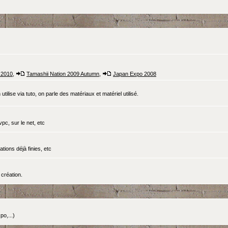
 2010
,
Tamashii Nation 2009 Autumn
,
Japan Expo 2008
tilise via tuto, on parle des matériaux et matériel utilisé.
pc, sur le net, etc
ations déjà finies, etc
création.
o,...)