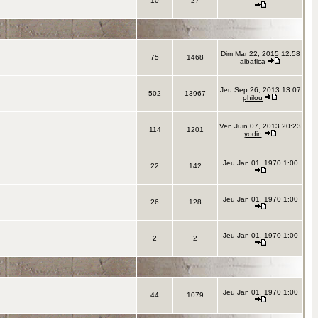
10
27
Dim Mar 22, 2015 12:58
75
1468
albafica
Jeu Sep 26, 2013 13:07
502
13967
philou
Ven Juin 07, 2013 20:23
114
1201
yodin
Jeu Jan 01, 1970 1:00
22
142
Jeu Jan 01, 1970 1:00
26
128
Jeu Jan 01, 1970 1:00
2
2
Jeu Jan 01, 1970 1:00
44
1079