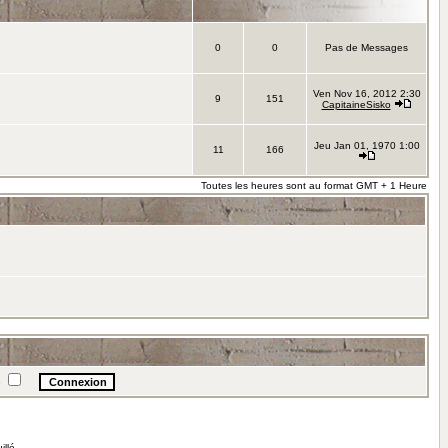
0
0
Pas de Messages
Ven Nov 16, 2012 2:30
9
151
CapitaineSisko
Jeu Jan 01, 1970 1:00
11
166
Toutes les heures sont au format GMT + 1 Heure
e
illé