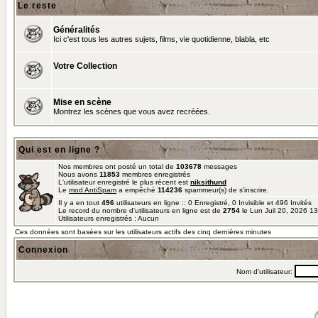
Le reste
Généralités
Ici c'est tous les autres sujets, films, vie quotidienne, blabla, etc
Votre Collection
Mise en scène
Montrez les scènes que vous avez recréées.
Qui est en ligne ?
Nos membres ont posté un total de
103678
messages
Nous avons
11853
membres enregistrés
L'utilisateur enregistré le plus récent est
niksithund
Le
mod AntiSpam
a empêché
114236
spammeur(s) de s'inscrire.
Il y a en tout
496
utilisateurs en ligne :: 0 Enregistré, 0 Invisible et 496 Invités
Le record du nombre d'utilisateurs en ligne est de
2754
le Lun Juil 20, 2026 1
Utilisateurs enregistrés : Aucun
Ces données sont basées sur les utilisateurs actifs des cinq dernières minutes
Connexion
Nom d'utilisateur: