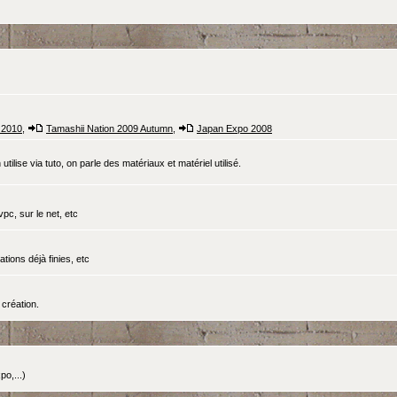
 2010
,
Tamashii Nation 2009 Autumn
,
Japan Expo 2008
tilise via tuto, on parle des matériaux et matériel utilisé.
pc, sur le net, etc
ations déjà finies, etc
création.
o,...)