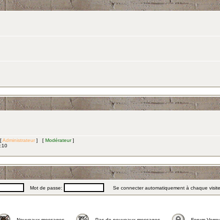
 [
Administrateur
] [
Modérateur
]
3:10
Mot de passe:
Se connecter automatiquement à chaque visit
Nouveaux messages
Pas de nouveaux messages
Forum Verrou