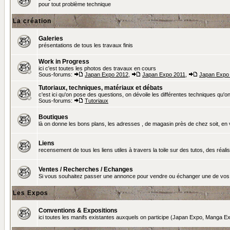
pour tout problème technique
La création
Galeries
présentations de tous les travaux finis
Work in Progress
ici c'est toutes les photos des travaux en cours
Sous-forums:
Japan Expo 2012
,
Japan Expo 2011
,
Japan Expo
Tutoriaux, techniques, matériaux et débats
c'est ici qu'on pose des questions, on dévoile les différentes techniques qu'on u
Sous-forums:
Tutoriaux
Boutiques
là on donne les bons plans, les adresses , de magasin près de chez soit, en v
Liens
recensement de tous les liens utiles à travers la toile sur des tutos, des réalis
Ventes / Recherches / Echanges
Si vous souhaitez passer une annonce pour vendre ou échanger une de vos 
Les Expos
Conventions & Expositions
ici toutes les manifs existantes auxquels on participe (Japan Expo, Manga Exp