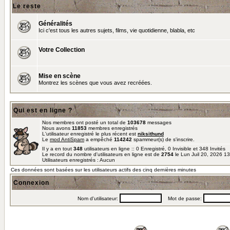
Le reste
Généralités
Ici c'est tous les autres sujets, films, vie quotidienne, blabla, etc
Votre Collection
Mise en scène
Montrez les scènes que vous avez recréées.
Qui est en ligne ?
Nos membres ont posté un total de
103678
messages
Nous avons
11853
membres enregistrés
L'utilisateur enregistré le plus récent est
niksithund
Le
mod AntiSpam
a empêché
114242
spammeur(s) de s'inscrire.
Il y a en tout
348
utilisateurs en ligne :: 0 Enregistré, 0 Invisible et 348 Invités
Le record du nombre d'utilisateurs en ligne est de
2754
le Lun Juil 20, 2026 1
Utilisateurs enregistrés : Aucun
Ces données sont basées sur les utilisateurs actifs des cinq dernières minutes
Connexion
Nom d'utilisateur:
Mot de passe: