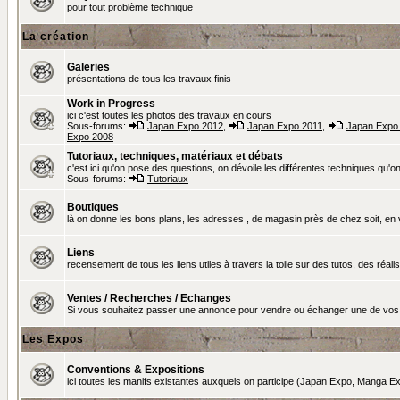
pour tout problème technique
La création
Galeries
présentations de tous les travaux finis
Work in Progress
ici c'est toutes les photos des travaux en cours
Sous-forums:
Japan Expo 2012
,
Japan Expo 2011
,
Japan Expo
Expo 2008
Tutoriaux, techniques, matériaux et débats
c'est ici qu'on pose des questions, on dévoile les différentes techniques qu'on u
Sous-forums:
Tutoriaux
Boutiques
là on donne les bons plans, les adresses , de magasin près de chez soit, en v
Liens
recensement de tous les liens utiles à travers la toile sur des tutos, des réalis
Ventes / Recherches / Echanges
Si vous souhaitez passer une annonce pour vendre ou échanger une de vos 
Les Expos
Conventions & Expositions
ici toutes les manifs existantes auxquels on participe (Japan Expo, Manga Exp