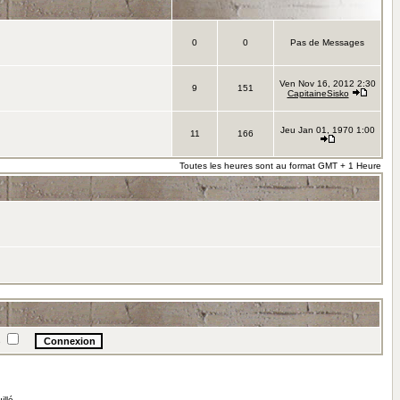
0
0
Pas de Messages
Ven Nov 16, 2012 2:30
9
151
CapitaineSisko
Jeu Jan 01, 1970 1:00
11
166
Toutes les heures sont au format GMT + 1 Heure
e
illé