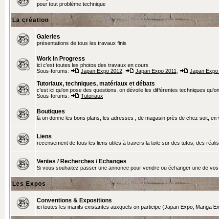
pour tout problème technique
La création
Galeries
présentations de tous les travaux finis
Work in Progress
ici c'est toutes les photos des travaux en cours
Sous-forums:
Japan Expo 2012
,
Japan Expo 2011
,
Japan Expo
Tutoriaux, techniques, matériaux et débats
c'est ici qu'on pose des questions, on dévoile les différentes techniques qu'on u
Sous-forums:
Tutoriaux
Boutiques
là on donne les bons plans, les adresses , de magasin près de chez soit, en v
Liens
recensement de tous les liens utiles à travers la toile sur des tutos, des réalis
Ventes / Recherches / Echanges
Si vous souhaitez passer une annonce pour vendre ou échanger une de vos 
Les Expos
Conventions & Expositions
ici toutes les manifs existantes auxquels on participe (Japan Expo, Manga Exp