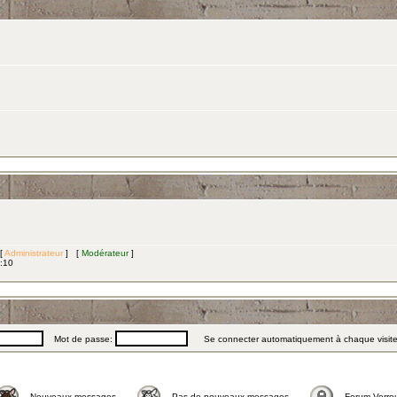
 [
Administrateur
] [
Modérateur
]
3:10
Mot de passe:
Se connecter automatiquement à chaque visit
Nouveaux messages
Pas de nouveaux messages
Forum Verrou