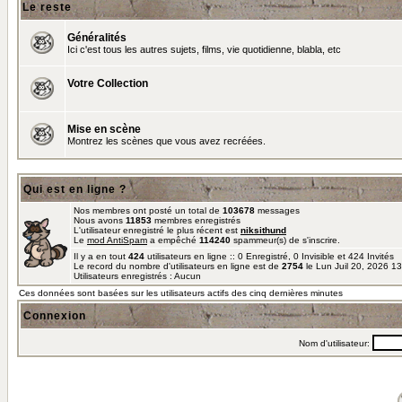
Le reste
Généralités
Ici c'est tous les autres sujets, films, vie quotidienne, blabla, etc
Votre Collection
Mise en scène
Montrez les scènes que vous avez recréées.
Qui est en ligne ?
Nos membres ont posté un total de
103678
messages
Nous avons
11853
membres enregistrés
L'utilisateur enregistré le plus récent est
niksithund
Le
mod AntiSpam
a empêché
114240
spammeur(s) de s'inscrire.
Il y a en tout
424
utilisateurs en ligne :: 0 Enregistré, 0 Invisible et 424 Invités
Le record du nombre d'utilisateurs en ligne est de
2754
le Lun Juil 20, 2026 1
Utilisateurs enregistrés : Aucun
Ces données sont basées sur les utilisateurs actifs des cinq dernières minutes
Connexion
Nom d'utilisateur: