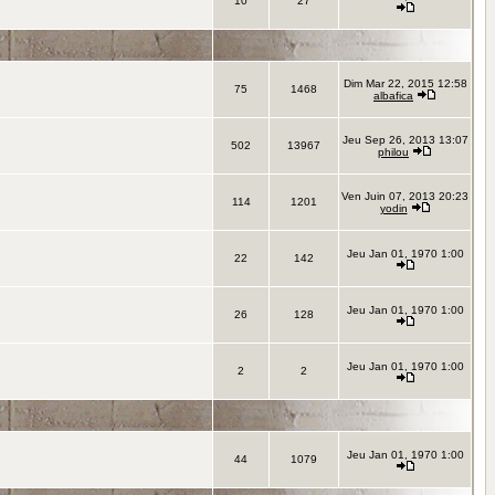
10
27
Dim Mar 22, 2015 12:58
75
1468
albafica
Jeu Sep 26, 2013 13:07
502
13967
philou
Ven Juin 07, 2013 20:23
114
1201
yodin
Jeu Jan 01, 1970 1:00
22
142
Jeu Jan 01, 1970 1:00
26
128
Jeu Jan 01, 1970 1:00
2
2
Jeu Jan 01, 1970 1:00
44
1079