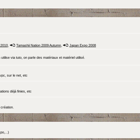
 2010
,
Tamashii Nation 2009 Autumn
,
Japan Expo 2008
tilise via tuto, on parle des matériaux et matériel utilisé.
pc, sur le net, etc
ations déjà finies, etc
création.
o,...)