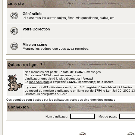
Le reste
Généralités
Ici c'est tous les autres sujets, films, vie quotidienne, blabla, etc
Votre Collection
Mise en scène
Montrez les scènes que vous avez recréées.
Qui est en ligne ?
Nos membres ont posté un total de
103678
messages
Nous avons
11854
membres enregistrés
L'utilisateur enregistré le plus récent est
lifeteawl
Le
mod AntiSpam
a empêché
114246
spammeur(s) de s'inscrire.
Il y a en tout
471
utilisateurs en ligne :: 0 Enregistré, 0 Invisible et 471 Invités
Le record du nombre d'utilisateurs en ligne est de
2754
le Lun Juil 20, 2026 1
Utilisateurs enregistrés : Aucun
Ces données sont basées sur les utilisateurs actifs des cinq dernières minutes
Connexion
Nom d'utilisateur:
Mot de passe: