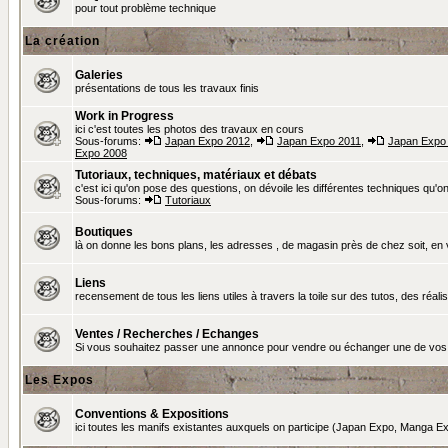
pour tout problème technique
La création
Galeries
présentations de tous les travaux finis
Work in Progress
ici c'est toutes les photos des travaux en cours
Sous-forums:
Japan Expo 2012
,
Japan Expo 2011
,
Japan Expo
Expo 2008
Tutoriaux, techniques, matériaux et débats
c'est ici qu'on pose des questions, on dévoile les différentes techniques qu'on u
Sous-forums:
Tutoriaux
Boutiques
là on donne les bons plans, les adresses , de magasin près de chez soit, en v
Liens
recensement de tous les liens utiles à travers la toile sur des tutos, des réalis
Ventes / Recherches / Echanges
Si vous souhaitez passer une annonce pour vendre ou échanger une de vos 
Les Expos
Conventions & Expositions
ici toutes les manifs existantes auxquels on participe (Japan Expo, Manga Exp