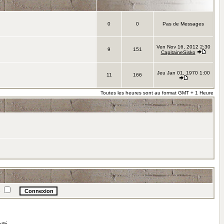
0
0
Pas de Messages
Ven Nov 16, 2012 2:30
9
151
CapitaineSisko
Jeu Jan 01, 1970 1:00
11
166
Toutes les heures sont au format GMT + 1 Heure
e
illé