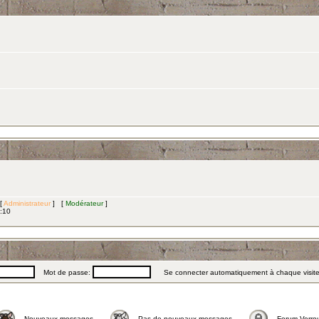
 [
Administrateur
] [
Modérateur
]
3:10
Mot de passe:
Se connecter automatiquement à chaque visit
Nouveaux messages
Pas de nouveaux messages
Forum Verrou