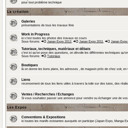
pour tout problème technique
La création
Galeries
présentations de tous les travaux finis
Work in Progress
ici c'est toutes les photos des travaux en cours
Sous-forums:
Japan Expo 2012
,
Japan Expo 2011
,
Japan Expo
Tutoriaux, techniques, matériaux et débats
c'est ici qu'on pose des questions, on dévoile les différentes techniques qu'on u
Sous-forums:
Tutoriaux
Boutiques
là on donne les bons plans, les adresses , de magasin près de chez soit, en v
Liens
recensement de tous les liens utiles à travers la toile sur des tutos, des réalis
Ventes / Recherches / Echanges
Si vous souhaitez passer une annonce pour vendre ou échanger une de vos 
Les Expos
Conventions & Expositions
ici toutes les manifs existantes auxquels on participe (Japan Expo, Manga Exp