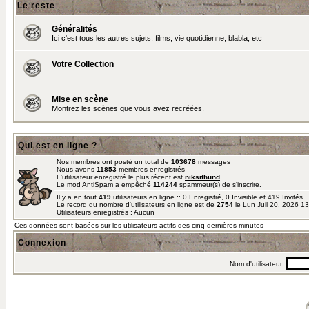
Le reste
Généralités
Ici c'est tous les autres sujets, films, vie quotidienne, blabla, etc
Votre Collection
Mise en scène
Montrez les scènes que vous avez recréées.
Qui est en ligne ?
Nos membres ont posté un total de
103678
messages
Nous avons
11853
membres enregistrés
L'utilisateur enregistré le plus récent est
niksithund
Le
mod AntiSpam
a empêché
114244
spammeur(s) de s'inscrire.
Il y a en tout
419
utilisateurs en ligne :: 0 Enregistré, 0 Invisible et 419 Invités
Le record du nombre d'utilisateurs en ligne est de
2754
le Lun Juil 20, 2026 1
Utilisateurs enregistrés : Aucun
Ces données sont basées sur les utilisateurs actifs des cinq dernières minutes
Connexion
Nom d'utilisateur: