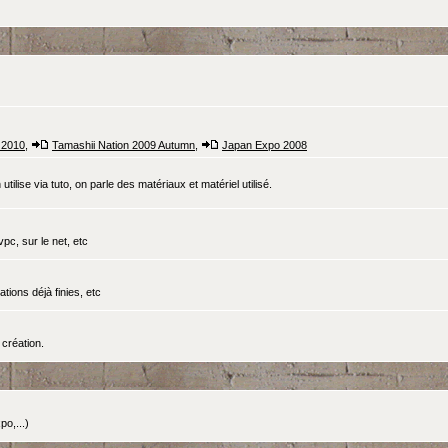
 2010
,
Tamashii Nation 2009 Autumn
,
Japan Expo 2008
tilise via tuto, on parle des matériaux et matériel utilisé.
pc, sur le net, etc
ations déjà finies, etc
création.
o,...)