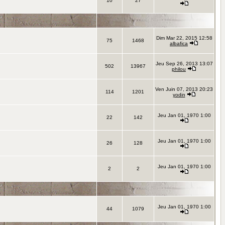
10
27
Dim Mar 22, 2015 12:58
75
1468
albafica
Jeu Sep 26, 2013 13:07
502
13967
philou
Ven Juin 07, 2013 20:23
114
1201
yodin
Jeu Jan 01, 1970 1:00
22
142
Jeu Jan 01, 1970 1:00
26
128
Jeu Jan 01, 1970 1:00
2
2
Jeu Jan 01, 1970 1:00
44
1079