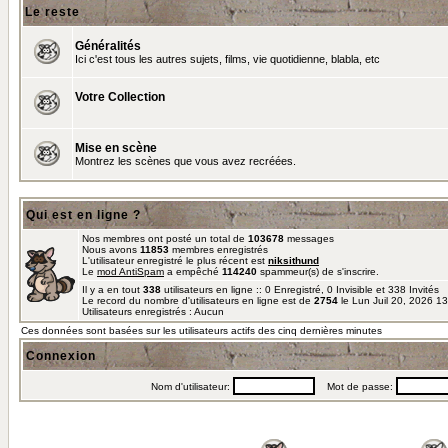
Le reste
Généralités
Ici c'est tous les autres sujets, films, vie quotidienne, blabla, etc
Votre Collection
Mise en scène
Montrez les scènes que vous avez recréées.
Qui est en ligne ?
Nos membres ont posté un total de
103678
messages
Nous avons
11853
membres enregistrés
L'utilisateur enregistré le plus récent est
niksithund
Le
mod AntiSpam
a empêché
114240
spammeur(s) de s'inscrire.
Il y a en tout
338
utilisateurs en ligne :: 0 Enregistré, 0 Invisible et 338 Invités
Le record du nombre d'utilisateurs en ligne est de
2754
le Lun Juil 20, 2026 1
Utilisateurs enregistrés : Aucun
Ces données sont basées sur les utilisateurs actifs des cinq dernières minutes
Connexion
Nom d'utilisateur:
Mot de passe: