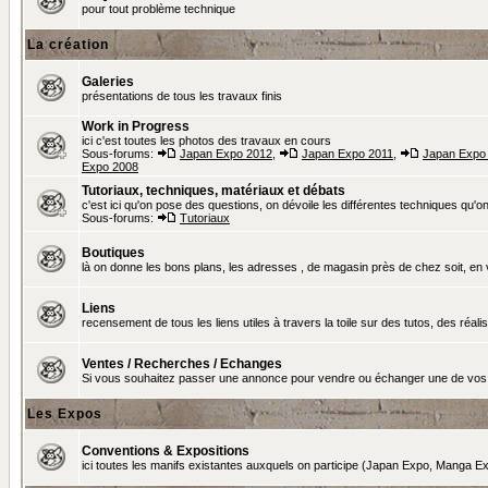
pour tout problème technique
La création
Galeries
présentations de tous les travaux finis
Work in Progress
ici c'est toutes les photos des travaux en cours
Sous-forums:
Japan Expo 2012
,
Japan Expo 2011
,
Japan Expo
Expo 2008
Tutoriaux, techniques, matériaux et débats
c'est ici qu'on pose des questions, on dévoile les différentes techniques qu'on u
Sous-forums:
Tutoriaux
Boutiques
là on donne les bons plans, les adresses , de magasin près de chez soit, en v
Liens
recensement de tous les liens utiles à travers la toile sur des tutos, des réalis
Ventes / Recherches / Echanges
Si vous souhaitez passer une annonce pour vendre ou échanger une de vos 
Les Expos
Conventions & Expositions
ici toutes les manifs existantes auxquels on participe (Japan Expo, Manga Exp