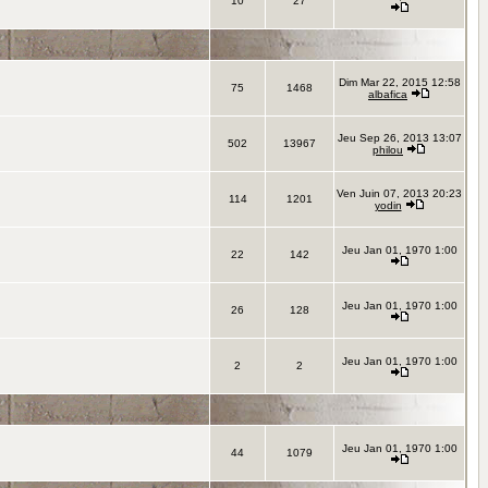
10
27
Dim Mar 22, 2015 12:58
75
1468
albafica
Jeu Sep 26, 2013 13:07
502
13967
philou
Ven Juin 07, 2013 20:23
114
1201
yodin
Jeu Jan 01, 1970 1:00
22
142
Jeu Jan 01, 1970 1:00
26
128
Jeu Jan 01, 1970 1:00
2
2
Jeu Jan 01, 1970 1:00
44
1079