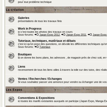
pour tout problème technique
La création
Galeries
présentations de tous les travaux finis
Work in Progress
ici c'est toutes les photos des travaux en cours
Sous-forums:
Japan Expo 2012
,
Japan Expo 2011
,
Japan Expo
Tutoriaux, techniques, matériaux et débats
c'est ici qu'on pose des questions, on dévoile les différentes techniques qu'on u
Sous-forums:
Tutoriaux
Boutiques
là on donne les bons plans, les adresses , de magasin près de chez soit, en v
Liens
recensement de tous les liens utiles à travers la toile sur des tutos, des réalis
Ventes / Recherches / Echanges
Si vous souhaitez passer une annonce pour vendre ou échanger une de vos 
Les Expos
Conventions & Expositions
ici toutes les manifs existantes auxquels on participe (Japan Expo, Manga Exp