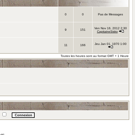
0
0
Pas de Messages
Ven Nov 16, 2012 2:30
9
151
CapitaineSisko
Jeu Jan 01, 1970 1:00
11
166
Toutes les heures sont au format GMT + 1 Heure
e
illé