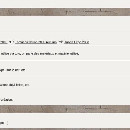
 2010
,
Tamashii Nation 2009 Autumn
,
Japan Expo 2008
tilise via tuto, on parle des matériaux et matériel utilisé.
pc, sur le net, etc
ations déjà finies, etc
création.
o,...)