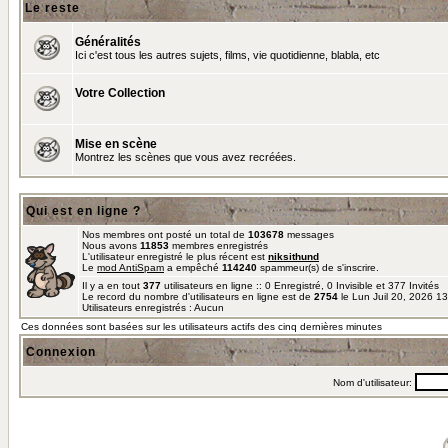
Le reste
Généralités
Ici c'est tous les autres sujets, films, vie quotidienne, blabla, etc
Votre Collection
Mise en scène
Montrez les scènes que vous avez recréées.
Qui est en ligne ?
Nos membres ont posté un total de
103678
messages
Nous avons
11853
membres enregistrés
L'utilisateur enregistré le plus récent est
niksithund
Le
mod AntiSpam
a empêché
114240
spammeur(s) de s'inscrire.
Il y a en tout
377
utilisateurs en ligne :: 0 Enregistré, 0 Invisible et 377 Invités
Le record du nombre d'utilisateurs en ligne est de
2754
le Lun Juil 20, 2026 1
Utilisateurs enregistrés : Aucun
Ces données sont basées sur les utilisateurs actifs des cinq dernières minutes
Connexion
Nom d'utilisateur: