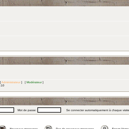
 [
Administrateur
] [
Modérateur
]
3:10
Mot de passe:
Se connecter automatiquement à chaque visit
Nouveaux messages
Pas de nouveaux messages
Forum Verrou