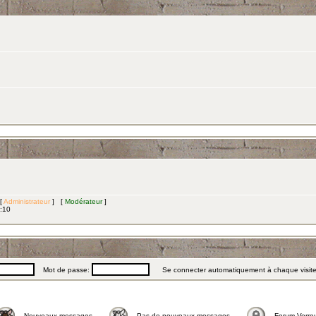
 [
Administrateur
] [
Modérateur
]
3:10
Mot de passe:
Se connecter automatiquement à chaque visit
Nouveaux messages
Pas de nouveaux messages
Forum Verrou