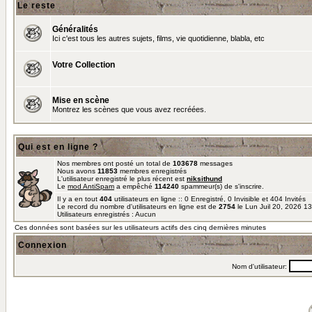
Le reste
Généralités
Ici c'est tous les autres sujets, films, vie quotidienne, blabla, etc
Votre Collection
Mise en scène
Montrez les scènes que vous avez recréées.
Qui est en ligne ?
Nos membres ont posté un total de
103678
messages
Nous avons
11853
membres enregistrés
L'utilisateur enregistré le plus récent est
niksithund
Le
mod AntiSpam
a empêché
114240
spammeur(s) de s'inscrire.
Il y a en tout
404
utilisateurs en ligne :: 0 Enregistré, 0 Invisible et 404 Invités
Le record du nombre d'utilisateurs en ligne est de
2754
le Lun Juil 20, 2026 1
Utilisateurs enregistrés : Aucun
Ces données sont basées sur les utilisateurs actifs des cinq dernières minutes
Connexion
Nom d'utilisateur: