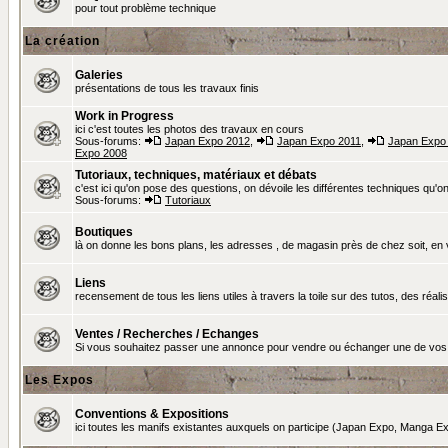
pour tout problème technique
La création
Galeries
présentations de tous les travaux finis
Work in Progress
ici c'est toutes les photos des travaux en cours
Sous-forums:
Japan Expo 2012
,
Japan Expo 2011
,
Japan Expo
Expo 2008
Tutoriaux, techniques, matériaux et débats
c'est ici qu'on pose des questions, on dévoile les différentes techniques qu'on u
Sous-forums:
Tutoriaux
Boutiques
là on donne les bons plans, les adresses , de magasin près de chez soit, en v
Liens
recensement de tous les liens utiles à travers la toile sur des tutos, des réalis
Ventes / Recherches / Echanges
Si vous souhaitez passer une annonce pour vendre ou échanger une de vos 
Les Expos
Conventions & Expositions
ici toutes les manifs existantes auxquels on participe (Japan Expo, Manga Exp