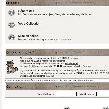
Le reste
Généralités
Ici c'est tous les autres sujets, films, vie quotidienne, blabla, etc
Votre Collection
Mise en scène
Montrez les scènes que vous avez recréées.
Qui est en ligne ?
Nos membres ont posté un total de
103678
messages
Nous avons
11853
membres enregistrés
L'utilisateur enregistré le plus récent est
niksithund
Le
mod AntiSpam
a empêché
114246
spammeur(s) de s'inscrire.
Il y a en tout
418
utilisateurs en ligne :: 0 Enregistré, 0 Invisible et 418 Invités
Le record du nombre d'utilisateurs en ligne est de
2754
le Lun Juil 20, 2026 1
Utilisateurs enregistrés : Aucun
Ces données sont basées sur les utilisateurs actifs des cinq dernières minutes
Connexion
Nom d'utilisateur:
Mot de passe: