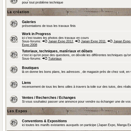
pour tout problème technique
La création
Galeries
présentations de tous les travaux finis
Work in Progress
ici c'est toutes les photos des travaux en cours
Sous-forums:
Japan Expo 2012
,
Japan Expo 2011
,
Japan Expo
Expo 2008
Tutoriaux, techniques, matériaux et débats
c'est ici qu'on pose des questions, on dévoile les différentes techniques qu'on u
Sous-forums:
Tutoriaux
Boutiques
là on donne les bons plans, les adresses , de magasin près de chez soit, en v
Liens
recensement de tous les liens utiles à travers la toile sur des tutos, des réalis
Ventes / Recherches / Echanges
Si vous souhaitez passer une annonce pour vendre ou échanger une de vos 
Les Expos
Conventions & Expositions
ici toutes les manifs existantes auxquels on participe (Japan Expo, Manga Exp