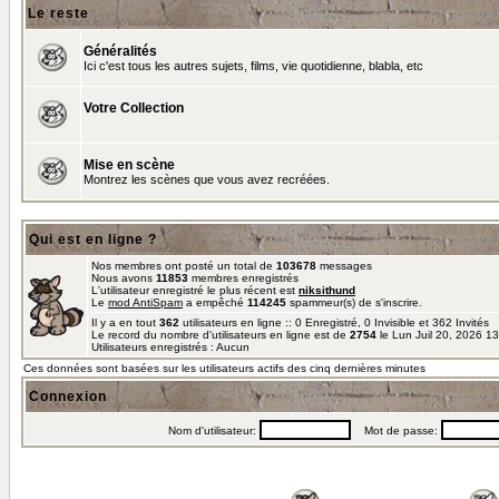
Le reste
Généralités
Ici c'est tous les autres sujets, films, vie quotidienne, blabla, etc
Votre Collection
Mise en scène
Montrez les scènes que vous avez recréées.
Qui est en ligne ?
Nos membres ont posté un total de
103678
messages
Nous avons
11853
membres enregistrés
L'utilisateur enregistré le plus récent est
niksithund
Le
mod AntiSpam
a empêché
114245
spammeur(s) de s'inscrire.
Il y a en tout
362
utilisateurs en ligne :: 0 Enregistré, 0 Invisible et 362 Invités
Le record du nombre d'utilisateurs en ligne est de
2754
le Lun Juil 20, 2026 1
Utilisateurs enregistrés : Aucun
Ces données sont basées sur les utilisateurs actifs des cinq dernières minutes
Connexion
Nom d'utilisateur:
Mot de passe: