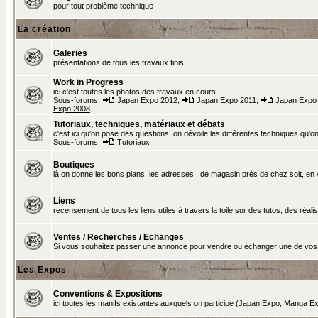
pour tout problème technique
La création
Galeries
présentations de tous les travaux finis
Work in Progress
ici c'est toutes les photos des travaux en cours
Sous-forums:
Japan Expo 2012
,
Japan Expo 2011
,
Japan Expo
Expo 2008
Tutoriaux, techniques, matériaux et débats
c'est ici qu'on pose des questions, on dévoile les différentes techniques qu'on u
Sous-forums:
Tutoriaux
Boutiques
là on donne les bons plans, les adresses , de magasin près de chez soit, en v
Liens
recensement de tous les liens utiles à travers la toile sur des tutos, des réalis
Ventes / Recherches / Echanges
Si vous souhaitez passer une annonce pour vendre ou échanger une de vos 
Les Expos
Conventions & Expositions
ici toutes les manifs existantes auxquels on participe (Japan Expo, Manga Exp