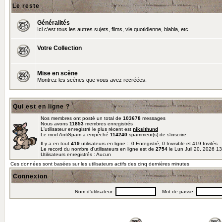
Le reste
Généralités
Ici c'est tous les autres sujets, films, vie quotidienne, blabla, etc
Votre Collection
Mise en scène
Montrez les scènes que vous avez recréées.
Qui est en ligne ?
Nos membres ont posté un total de
103678
messages
Nous avons
11853
membres enregistrés
L'utilisateur enregistré le plus récent est
niksithund
Le
mod AntiSpam
a empêché
114240
spammeur(s) de s'inscrire.
Il y a en tout
419
utilisateurs en ligne :: 0 Enregistré, 0 Invisible et 419 Invités
Le record du nombre d'utilisateurs en ligne est de
2754
le Lun Juil 20, 2026 1
Utilisateurs enregistrés : Aucun
Ces données sont basées sur les utilisateurs actifs des cinq dernières minutes
Connexion
Nom d'utilisateur:
Mot de passe: