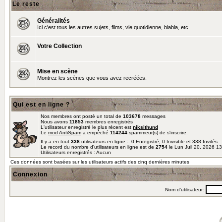
Le reste
Généralités
Ici c'est tous les autres sujets, films, vie quotidienne, blabla, etc
Votre Collection
Mise en scène
Montrez les scènes que vous avez recréées.
Qui est en ligne ?
Nos membres ont posté un total de
103678
messages
Nous avons
11853
membres enregistrés
L'utilisateur enregistré le plus récent est
niksithund
Le
mod AntiSpam
a empêché
114244
spammeur(s) de s'inscrire.
Il y a en tout
338
utilisateurs en ligne :: 0 Enregistré, 0 Invisible et 338 Invités
Le record du nombre d'utilisateurs en ligne est de
2754
le Lun Juil 20, 2026 1
Utilisateurs enregistrés : Aucun
Ces données sont basées sur les utilisateurs actifs des cinq dernières minutes
Connexion
Nom d'utilisateur: