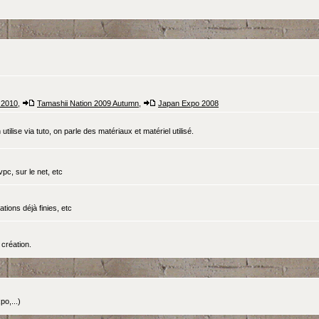
 2010
,
Tamashii Nation 2009 Autumn
,
Japan Expo 2008
tilise via tuto, on parle des matériaux et matériel utilisé.
pc, sur le net, etc
ations déjà finies, etc
création.
o,...)