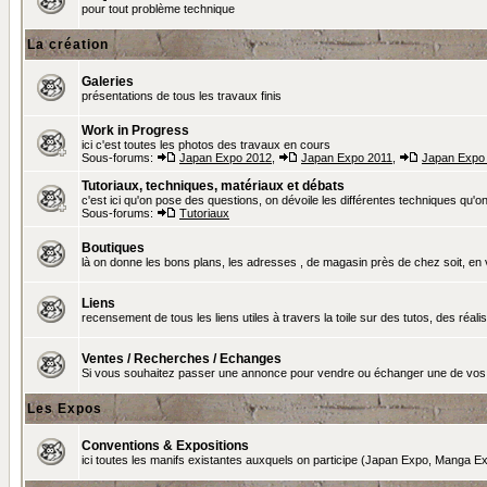
pour tout problème technique
La création
Galeries
présentations de tous les travaux finis
Work in Progress
ici c'est toutes les photos des travaux en cours
Sous-forums:
Japan Expo 2012
,
Japan Expo 2011
,
Japan Expo
Tutoriaux, techniques, matériaux et débats
c'est ici qu'on pose des questions, on dévoile les différentes techniques qu'on u
Sous-forums:
Tutoriaux
Boutiques
là on donne les bons plans, les adresses , de magasin près de chez soit, en v
Liens
recensement de tous les liens utiles à travers la toile sur des tutos, des réalis
Ventes / Recherches / Echanges
Si vous souhaitez passer une annonce pour vendre ou échanger une de vos 
Les Expos
Conventions & Expositions
ici toutes les manifs existantes auxquels on participe (Japan Expo, Manga Exp