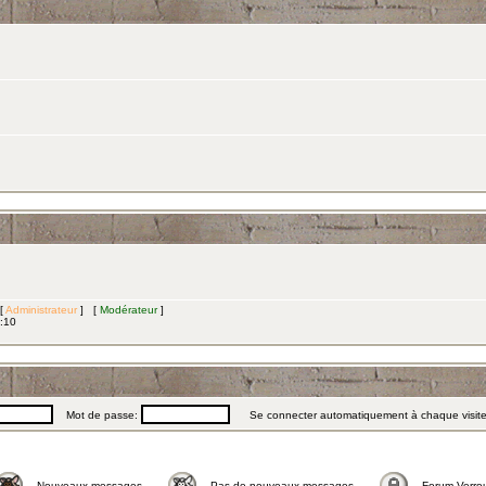
 [
Administrateur
] [
Modérateur
]
3:10
Mot de passe:
Se connecter automatiquement à chaque visit
Nouveaux messages
Pas de nouveaux messages
Forum Verrou