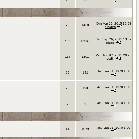
10
27
Dim Mar 22, 2015 12:58
75
1468
albafica
Jeu Sep 26, 2013 13:07
502
13967
philou
Ven Juin 07, 2013 20:23
114
1201
yodin
Jeu Jan 01, 1970 1:00
22
142
Jeu Jan 01, 1970 1:00
26
128
Jeu Jan 01, 1970 1:00
2
2
Jeu Jan 01, 1970 1:00
44
1079