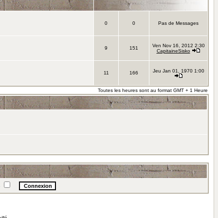
0
0
Pas de Messages
Ven Nov 16, 2012 2:30
9
151
CapitaineSisko
Jeu Jan 01, 1970 1:00
11
166
Toutes les heures sont au format GMT + 1 Heure
e
illé