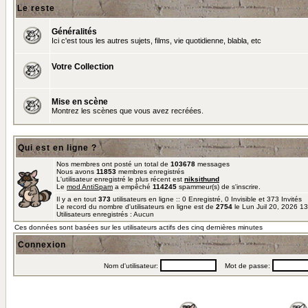
Le reste
Généralités
Ici c'est tous les autres sujets, films, vie quotidienne, blabla, etc
Votre Collection
Mise en scène
Montrez les scènes que vous avez recréées.
Qui est en ligne ?
Nos membres ont posté un total de
103678
messages
Nous avons
11853
membres enregistrés
L'utilisateur enregistré le plus récent est
niksithund
Le
mod AntiSpam
a empêché
114245
spammeur(s) de s'inscrire.
Il y a en tout
373
utilisateurs en ligne :: 0 Enregistré, 0 Invisible et 373 Invités
Le record du nombre d'utilisateurs en ligne est de
2754
le Lun Juil 20, 2026 1
Utilisateurs enregistrés : Aucun
Ces données sont basées sur les utilisateurs actifs des cinq dernières minutes
Connexion
Nom d'utilisateur:
Mot de passe: