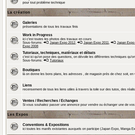
pour tout problème technique
La création
Galeries
présentations de tous les travaux finis
Work in Progress
ici c'est toutes les photos des travaux en cours
Sous-forums:
Japan Expo 2012
,
Japan Expo 2011
,
Japan Expo
Expo 2008
Tutoriaux, techniques, matériaux et débats
c'est ici qu'on pose des questions, on dévoile les différentes techniques qu'on u
Sous-forums:
Tutoriaux
Boutiques
là on donne les bons plans, les adresses , de magasin près de chez soit, en v
Liens
recensement de tous les liens utiles à travers la toile sur des tutos, des réalis
Ventes / Recherches / Echanges
Si vous souhaitez passer une annonce pour vendre ou échanger une de vos 
Les Expos
Conventions & Expositions
ici toutes les manifs existantes auxquels on participe (Japan Expo, Manga Exp