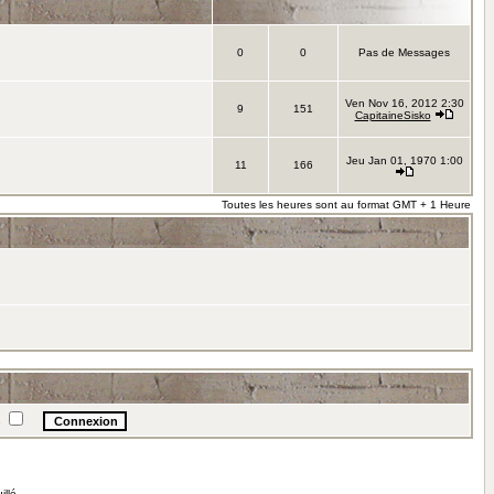
0
0
Pas de Messages
Ven Nov 16, 2012 2:30
9
151
CapitaineSisko
Jeu Jan 01, 1970 1:00
11
166
Toutes les heures sont au format GMT + 1 Heure
e
illé