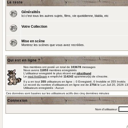
Le reste
Généralités
Ici c'est tous les autres sujets, films, vie quotidienne, blabla, etc
Votre Collection
Mise en scène
Montrez les scènes que vous avez recréées.
Qui est en ligne ?
Nos membres ont posté un total de
103678
messages
Nous avons
11853
membres enregistrés
L'utilisateur enregistré le plus récent est
niksithund
Le
mod AntiSpam
a empêché
114242
spammeur(s) de s'inscrire.
Il y a en tout
355
utilisateurs en ligne :: 0 Enregistré, 0 Invisible et 355 Invités
Le record du nombre d'utilisateurs en ligne est de
2754
le Lun Juil 20, 2026 1
Utilisateurs enregistrés : Aucun
Ces données sont basées sur les utilisateurs actifs des cinq dernières minutes
Connexion
Nom d'utilisateur: