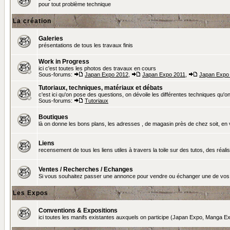
pour tout problème technique
La création
Galeries
présentations de tous les travaux finis
Work in Progress
ici c'est toutes les photos des travaux en cours
Sous-forums:
Japan Expo 2012
,
Japan Expo 2011
,
Japan Expo
Tutoriaux, techniques, matériaux et débats
c'est ici qu'on pose des questions, on dévoile les différentes techniques qu'on u
Sous-forums:
Tutoriaux
Boutiques
là on donne les bons plans, les adresses , de magasin près de chez soit, en v
Liens
recensement de tous les liens utiles à travers la toile sur des tutos, des réalis
Ventes / Recherches / Echanges
Si vous souhaitez passer une annonce pour vendre ou échanger une de vos 
Les Expos
Conventions & Expositions
ici toutes les manifs existantes auxquels on participe (Japan Expo, Manga Exp