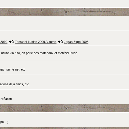
 2010
,
Tamashii Nation 2009 Autumn
,
Japan Expo 2008
tilise via tuto, on parle des matériaux et matériel utilisé.
pc, sur le net, etc
ations déjà finies, etc
création.
o,...)