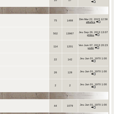
10
27
Dim Mar 22, 2015 12:58
75
1468
albafica
Jeu Sep 26, 2013 13:07
502
13967
philou
Ven Juin 07, 2013 20:23
114
1201
yodin
Jeu Jan 01, 1970 1:00
22
142
Jeu Jan 01, 1970 1:00
26
128
Jeu Jan 01, 1970 1:00
2
2
Jeu Jan 01, 1970 1:00
44
1079