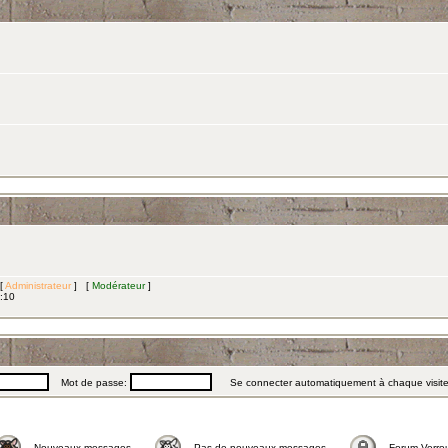
 [
Administrateur
] [
Modérateur
]
3:10
Mot de passe:
Se connecter automatiquement à chaque visit
Nouveaux messages
Pas de nouveaux messages
Forum Verrou