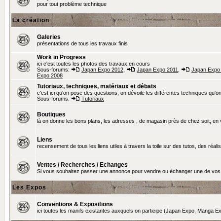
pour tout problème technique
La création
Galeries
présentations de tous les travaux finis
Work in Progress
ici c'est toutes les photos des travaux en cours
Sous-forums:
Japan Expo 2012
,
Japan Expo 2011
,
Japan Expo
Expo 2008
Tutoriaux, techniques, matériaux et débats
c'est ici qu'on pose des questions, on dévoile les différentes techniques qu'on u
Sous-forums:
Tutoriaux
Boutiques
là on donne les bons plans, les adresses , de magasin près de chez soit, en v
Liens
recensement de tous les liens utiles à travers la toile sur des tutos, des réalis
Ventes / Recherches / Echanges
Si vous souhaitez passer une annonce pour vendre ou échanger une de vos 
Les Expos
Conventions & Expositions
ici toutes les manifs existantes auxquels on participe (Japan Expo, Manga Exp