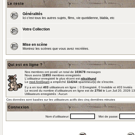
Le reste
Généralités
Ici c'est tous les autres sujets, films, vie quotidienne, blabla, etc
Votre Collection
Mise en scène
Montrez les scènes que vous avez recréées.
Qui est en ligne ?
Nos membres ont posté un total de
103678
messages
Nous avons
11853
membres enregistrés
L'utilisateur enregistré le plus récent est
niksithund
Le
mod AntiSpam
a empêché
114244
spammeur(s) de s'inscrire.
Il y a en tout
403
utilisateurs en ligne :: 0 Enregistré, 0 Invisible et 403 Invités
Le record du nombre d'utilisateurs en ligne est de
2754
le Lun Juil 20, 2026 1
Utilisateurs enregistrés : Aucun
Ces données sont basées sur les utilisateurs actifs des cinq dernières minutes
Connexion
Nom d'utilisateur:
Mot de passe: