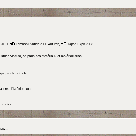
 2010
,
Tamashii Nation 2009 Autumn
,
Japan Expo 2008
tilise via tuto, on parle des matériaux et matériel utilisé.
pc, sur le net, etc
ations déjà finies, etc
création.
o,...)