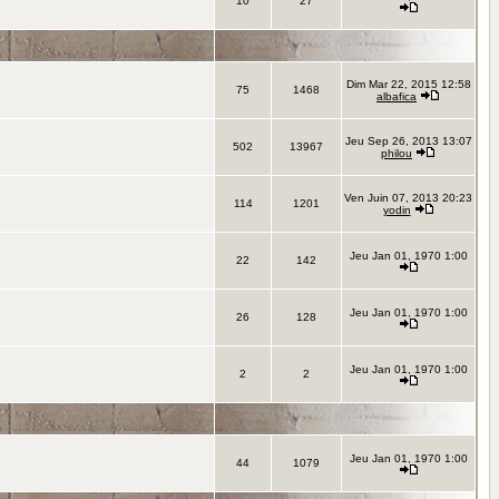
10
27
Dim Mar 22, 2015 12:58
75
1468
albafica
Jeu Sep 26, 2013 13:07
502
13967
philou
Ven Juin 07, 2013 20:23
114
1201
yodin
Jeu Jan 01, 1970 1:00
22
142
Jeu Jan 01, 1970 1:00
26
128
Jeu Jan 01, 1970 1:00
2
2
Jeu Jan 01, 1970 1:00
44
1079