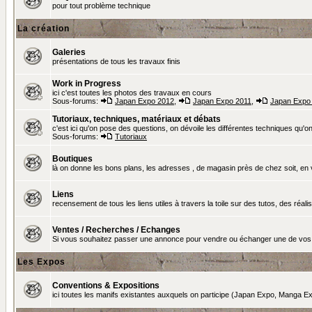
pour tout problème technique
La création
Galeries
présentations de tous les travaux finis
Work in Progress
ici c'est toutes les photos des travaux en cours
Sous-forums:
Japan Expo 2012
,
Japan Expo 2011
,
Japan Expo
Tutoriaux, techniques, matériaux et débats
c'est ici qu'on pose des questions, on dévoile les différentes techniques qu'on u
Sous-forums:
Tutoriaux
Boutiques
là on donne les bons plans, les adresses , de magasin près de chez soit, en v
Liens
recensement de tous les liens utiles à travers la toile sur des tutos, des réalis
Ventes / Recherches / Echanges
Si vous souhaitez passer une annonce pour vendre ou échanger une de vos 
Les Expos
Conventions & Expositions
ici toutes les manifs existantes auxquels on participe (Japan Expo, Manga Exp