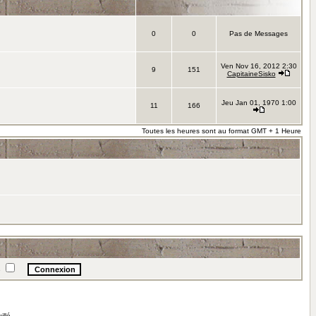
0
0
Pas de Messages
Ven Nov 16, 2012 2:30
9
151
CapitaineSisko
Jeu Jan 01, 1970 1:00
11
166
Toutes les heures sont au format GMT + 1 Heure
e
illé