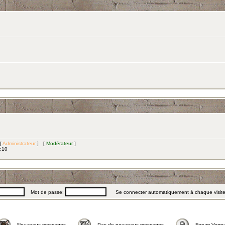
 [
Administrateur
] [
Modérateur
]
3:10
Mot de passe:
Se connecter automatiquement à chaque visit
Nouveaux messages
Pas de nouveaux messages
Forum Verrou