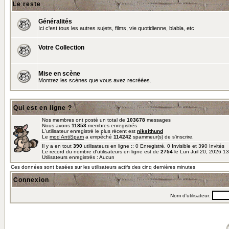
Le reste
Généralités
Ici c'est tous les autres sujets, films, vie quotidienne, blabla, etc
Votre Collection
Mise en scène
Montrez les scènes que vous avez recréées.
Qui est en ligne ?
Nos membres ont posté un total de
103678
messages
Nous avons
11853
membres enregistrés
L'utilisateur enregistré le plus récent est
niksithund
Le
mod AntiSpam
a empêché
114242
spammeur(s) de s'inscrire.
Il y a en tout
390
utilisateurs en ligne :: 0 Enregistré, 0 Invisible et 390 Invités
Le record du nombre d'utilisateurs en ligne est de
2754
le Lun Juil 20, 2026 1
Utilisateurs enregistrés : Aucun
Ces données sont basées sur les utilisateurs actifs des cinq dernières minutes
Connexion
Nom d'utilisateur: