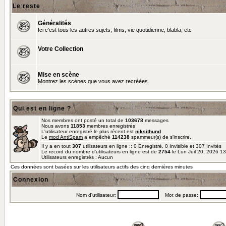
Le reste
Généralités
Ici c'est tous les autres sujets, films, vie quotidienne, blabla, etc
Votre Collection
Mise en scène
Montrez les scènes que vous avez recréées.
Qui est en ligne ?
Nos membres ont posté un total de
103678
messages
Nous avons
11853
membres enregistrés
L'utilisateur enregistré le plus récent est
niksithund
Le
mod AntiSpam
a empêché
114238
spammeur(s) de s'inscrire.
Il y a en tout
307
utilisateurs en ligne :: 0 Enregistré, 0 Invisible et 307 Invités
Le record du nombre d'utilisateurs en ligne est de
2754
le Lun Juil 20, 2026 1
Utilisateurs enregistrés : Aucun
Ces données sont basées sur les utilisateurs actifs des cinq dernières minutes
Connexion
Nom d'utilisateur:
Mot de passe: