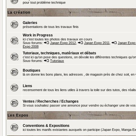
pour tout problème technique
La création
Galeries
présentations de tous les travaux finis
Work in Progress
ici c'est toutes les photos des travaux en cours
Sous-forums:
Japan Expo 2012
,
Japan Expo 2011
,
Japan Expo
Expo 2008
Tutoriaux, techniques, matériaux et débats
c'est ici qu'on pose des questions, on dévoile les différentes techniques qu'on u
Sous-forums:
Tutoriaux
Boutiques
là on donne les bons plans, les adresses , de magasin près de chez soit, en v
Liens
recensement de tous les liens utiles à travers la toile sur des tutos, des réalis
Ventes / Recherches / Echanges
Si vous souhaitez passer une annonce pour vendre ou échanger une de vos 
Les Expos
Conventions & Expositions
ici toutes les manifs existantes auxquels on participe (Japan Expo, Manga Exp