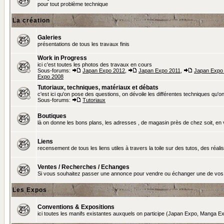
pour tout problème technique
La création
Galeries
présentations de tous les travaux finis
Work in Progress
ici c'est toutes les photos des travaux en cours
Sous-forums:
Japan Expo 2012
,
Japan Expo 2011
,
Japan Expo
Expo 2008
Tutoriaux, techniques, matériaux et débats
c'est ici qu'on pose des questions, on dévoile les différentes techniques qu'on u
Sous-forums:
Tutoriaux
Boutiques
là on donne les bons plans, les adresses , de magasin près de chez soit, en v
Liens
recensement de tous les liens utiles à travers la toile sur des tutos, des réalis
Ventes / Recherches / Echanges
Si vous souhaitez passer une annonce pour vendre ou échanger une de vos 
Les Expos
Conventions & Expositions
ici toutes les manifs existantes auxquels on participe (Japan Expo, Manga Exp