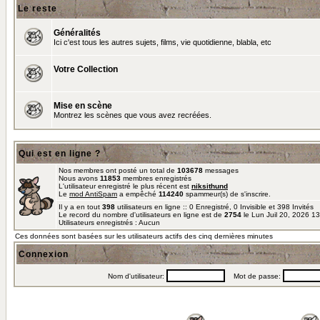
Le reste
Généralités
Ici c'est tous les autres sujets, films, vie quotidienne, blabla, etc
Votre Collection
Mise en scène
Montrez les scènes que vous avez recréées.
Qui est en ligne ?
Nos membres ont posté un total de
103678
messages
Nous avons
11853
membres enregistrés
L'utilisateur enregistré le plus récent est
niksithund
Le
mod AntiSpam
a empêché
114240
spammeur(s) de s'inscrire.
Il y a en tout
398
utilisateurs en ligne :: 0 Enregistré, 0 Invisible et 398 Invités
Le record du nombre d'utilisateurs en ligne est de
2754
le Lun Juil 20, 2026 1
Utilisateurs enregistrés : Aucun
Ces données sont basées sur les utilisateurs actifs des cinq dernières minutes
Connexion
Nom d'utilisateur:
Mot de passe: