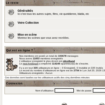
Le reste
Généralités
Ici c'est tous les autres sujets, films, vie quotidienne, blabla, etc
Votre Collection
Mise en scène
Montrez les scènes que vous avez recréées.
Qui est en ligne ?
Nos membres ont posté un total de
103678
messages
Nous avons
11853
membres enregistrés
L'utilisateur enregistré le plus récent est
niksithund
Le
mod AntiSpam
a empêché
114245
spammeur(s) de s'inscrire.
Il y a en tout
335
utilisateurs en ligne :: 0 Enregistré, 0 Invisible et 335 Invités
Le record du nombre d'utilisateurs en ligne est de
2754
le Lun Juil 20, 2026 1
Utilisateurs enregistrés : Aucun
Ces données sont basées sur les utilisateurs actifs des cinq dernières minutes
Connexion
Nom d'utilisateur:
Mot de passe: