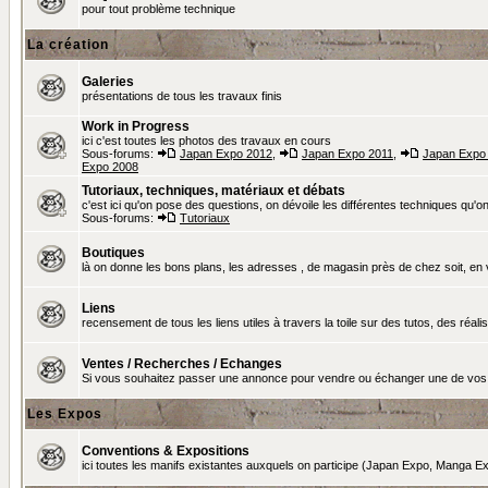
pour tout problème technique
La création
Galeries
présentations de tous les travaux finis
Work in Progress
ici c'est toutes les photos des travaux en cours
Sous-forums:
Japan Expo 2012
,
Japan Expo 2011
,
Japan Expo
Expo 2008
Tutoriaux, techniques, matériaux et débats
c'est ici qu'on pose des questions, on dévoile les différentes techniques qu'on u
Sous-forums:
Tutoriaux
Boutiques
là on donne les bons plans, les adresses , de magasin près de chez soit, en v
Liens
recensement de tous les liens utiles à travers la toile sur des tutos, des réalis
Ventes / Recherches / Echanges
Si vous souhaitez passer une annonce pour vendre ou échanger une de vos 
Les Expos
Conventions & Expositions
ici toutes les manifs existantes auxquels on participe (Japan Expo, Manga Exp