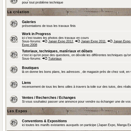
pour tout problème technique
La création
Galeries
présentations de tous les travaux finis
Work in Progress
ici c'est toutes les photos des travaux en cours
Sous-forums:
Japan Expo 2012
,
Japan Expo 2011
,
Japan Expo
Expo 2008
Tutoriaux, techniques, matériaux et débats
c'est ici qu'on pose des questions, on dévoile les différentes techniques qu'on u
Sous-forums:
Tutoriaux
Boutiques
là on donne les bons plans, les adresses , de magasin près de chez soit, en v
Liens
recensement de tous les liens utiles à travers la toile sur des tutos, des réalis
Ventes / Recherches / Echanges
Si vous souhaitez passer une annonce pour vendre ou échanger une de vos 
Les Expos
Conventions & Expositions
ici toutes les manifs existantes auxquels on participe (Japan Expo, Manga Exp