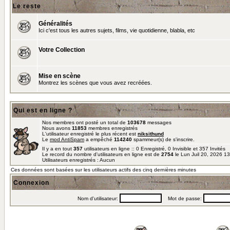
Le reste
Généralités
Ici c'est tous les autres sujets, films, vie quotidienne, blabla, etc
Votre Collection
Mise en scène
Montrez les scènes que vous avez recréées.
Qui est en ligne ?
Nos membres ont posté un total de
103678
messages
Nous avons
11853
membres enregistrés
L'utilisateur enregistré le plus récent est
niksithund
Le
mod AntiSpam
a empêché
114240
spammeur(s) de s'inscrire.
Il y a en tout
357
utilisateurs en ligne :: 0 Enregistré, 0 Invisible et 357 Invités
Le record du nombre d'utilisateurs en ligne est de
2754
le Lun Juil 20, 2026 1
Utilisateurs enregistrés : Aucun
Ces données sont basées sur les utilisateurs actifs des cinq dernières minutes
Connexion
Nom d'utilisateur:
Mot de passe: