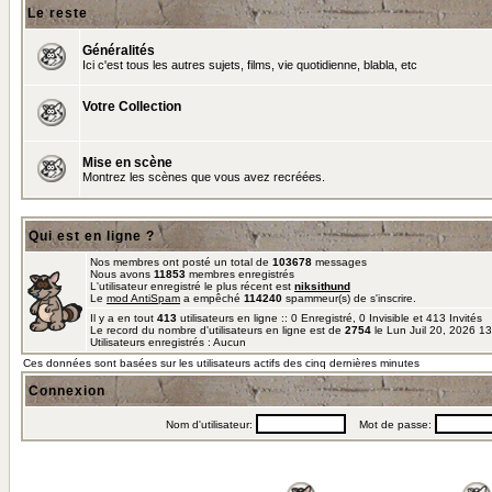
Le reste
Généralités
Ici c'est tous les autres sujets, films, vie quotidienne, blabla, etc
Votre Collection
Mise en scène
Montrez les scènes que vous avez recréées.
Qui est en ligne ?
Nos membres ont posté un total de
103678
messages
Nous avons
11853
membres enregistrés
L'utilisateur enregistré le plus récent est
niksithund
Le
mod AntiSpam
a empêché
114240
spammeur(s) de s'inscrire.
Il y a en tout
413
utilisateurs en ligne :: 0 Enregistré, 0 Invisible et 413 Invités
Le record du nombre d'utilisateurs en ligne est de
2754
le Lun Juil 20, 2026 1
Utilisateurs enregistrés : Aucun
Ces données sont basées sur les utilisateurs actifs des cinq dernières minutes
Connexion
Nom d'utilisateur:
Mot de passe: