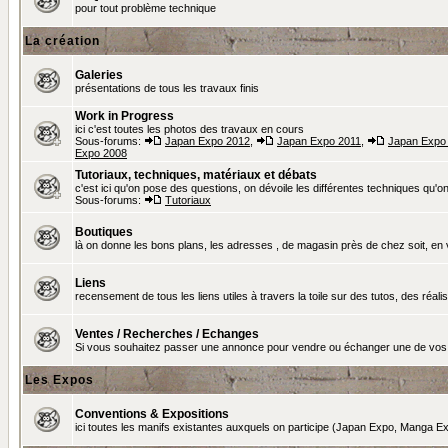
pour tout problème technique
La création
Galeries
présentations de tous les travaux finis
Work in Progress
ici c'est toutes les photos des travaux en cours
Sous-forums:
Japan Expo 2012
,
Japan Expo 2011
,
Japan Expo
Expo 2008
Tutoriaux, techniques, matériaux et débats
c'est ici qu'on pose des questions, on dévoile les différentes techniques qu'on u
Sous-forums:
Tutoriaux
Boutiques
là on donne les bons plans, les adresses , de magasin près de chez soit, en v
Liens
recensement de tous les liens utiles à travers la toile sur des tutos, des réalis
Ventes / Recherches / Echanges
Si vous souhaitez passer une annonce pour vendre ou échanger une de vos 
Les Expos
Conventions & Expositions
ici toutes les manifs existantes auxquels on participe (Japan Expo, Manga Exp